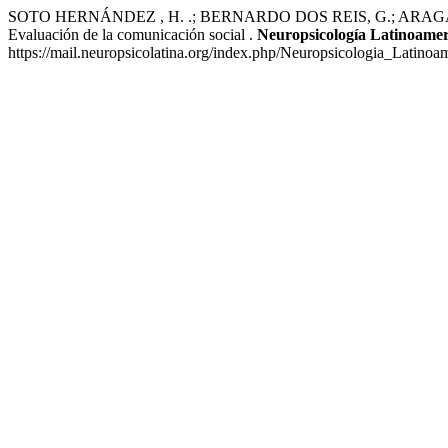
SOTO HERNÁNDEZ , H. .; BERNARDO DOS REIS, G.; ARAGÃO , L.; HA
Evaluación de la comunicación social .
Neuropsicología Latinoame
https://mail.neuropsicolatina.org/index.php/Neuropsicologia_Latinoam