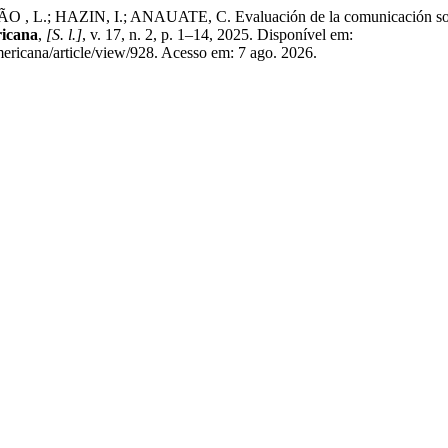
ZIN, I.; ANAUATE, C. Evaluación de la comunicación social para
ricana
,
[S. l.]
, v. 17, n. 2, p. 1–14, 2025. Disponível em:
ericana/article/view/928. Acesso em: 7 ago. 2026.